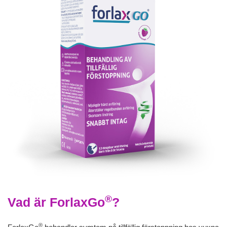
®
Vad är ForlaxGo
?
®