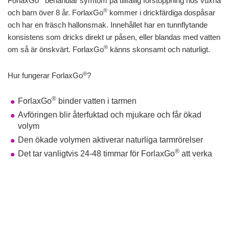
ForlaxGo
behandlar symtom på tillfällig förstoppning hos vuxna
®
och barn över 8 år. ForlaxGo
kommer i drickfärdiga dospåsar
och har en fräsch hallonsmak. Innehållet har en tunnflytande
konsistens som dricks direkt ur påsen, eller blandas med vatten
®
om så är önskvärt. ForlaxGo
känns skonsamt och naturligt.
®
Hur fungerar ForlaxGo
?
®
ForlaxGo
binder vatten i tarmen
Avföringen blir återfuktad och mjukare och får ökad
volym
Den ökade volymen aktiverar naturliga tarmrörelser
®
Det tar vanligtvis 24-48 timmar för ForlaxGo
att verka