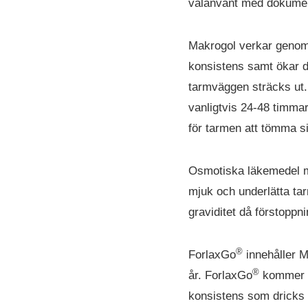
välanvänt med dokumen
Makrogol verkar genom a
konsistens samt ökar d
tarmväggen sträcks ut. 
vanligtvis 24-48 timmar
för tarmen att tömma sig
Osmotiska läkemedel me
mjuk och underlätta ta
graviditet då förstoppn
®
ForlaxGo
innehåller M
®
år. ForlaxGo
kommer i 
konsistens som dricks 