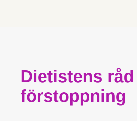
råd
mot
förstoppning
Dietistens rå
förstoppning