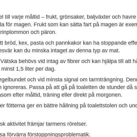
l till varje måltid – frukt, grönsaker, baljväxter och havre
lla för magen. Frukt som kan sätta fart på magen är exem
atrinplommon och päron.
t bröd, kex, pasta och pannkakor kan ha stoppande effe
vär kan du minska intaget av denna typ av mat.
 – Vätska behövs vid intag av fibrer och kan hjälpa till att 
 minst 1,5 liter per dag.
egelbundet och vid minsta signal om tarmträngning. Den
ignoreras. Passa på att gå på toaletten de stunder då 
åsom efter måltid, träning eller direkt på morgonen.
er fötterna ger en bättre hållning på toalettstolen och und
k aktivitet främjar tarmens rörelser.
ssa förvärra förstoppningsproblematik.