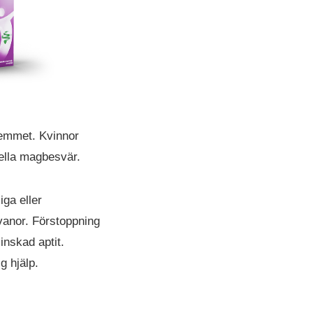
 hemmet. Kvinnor
uella magbesvär.
iga eller
vanor. Förstoppning
inskad aptit.
g hjälp.