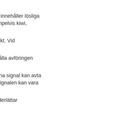
 innehåller lösliga
pelvis kiwi,
kt. Vid
hålla avföringen
na signal kan avta
signalen kan vara
erlättar