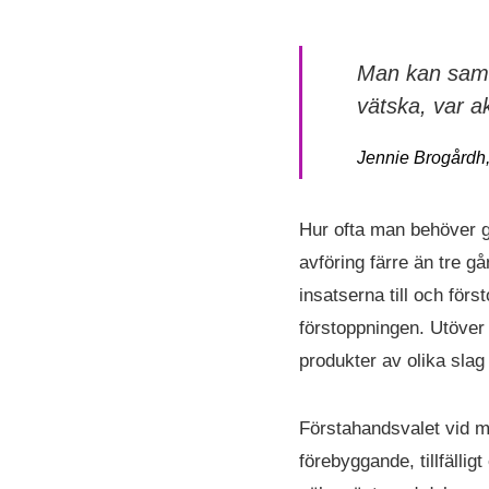
Man kan samma
vätska, var a
Jennie Brogårdh, 
Hur ofta man behöver g
avföring färre än tre g
insatserna till och förs
förstoppningen. Utöver a
produkter av olika slag
Förstahandsvalet vid m
förebyggande, tillfäll