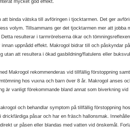
terat mycket god effekt.
tt binda vätska till avföringen i tjocktarmen. Det ger avfö
ess volym. Tillsammans ger det tjocktarmen mer att jobba 
Detta resulterar i tarmrörelserna ökar och tömningsreflexen
 innan uppnådd effekt. Makrogol bidrar till och påskyndar på s
 utan att resultera i ökad gasbildning/flatulens eller buksvu
d Makrogol rekommenderas vid tillfällig förstoppning samt f
rmtömning hos vuxna och barn över 8 år. Makrogol anses oc
ing är vanligt förekommande bland annat som biverkning vid in
akrogol och behandlar symptom på tillfällig förstoppning ho
drickfärdiga påsar och har en fräsch hallonsmak. Innehållet
direkt ur påsen eller blandas med vatten vid önskemål. For