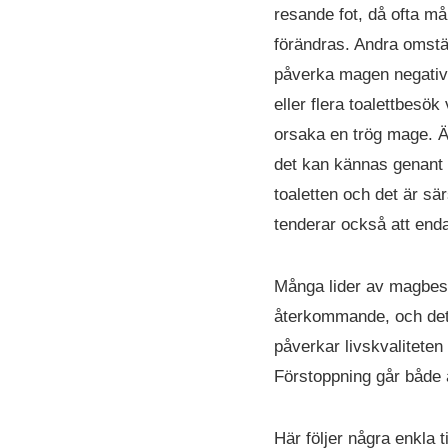
resande fot, då ofta mål
förändras. Andra omstä
påverka magen negativt
eller flera toalettbesök 
orsaka en trög mage. Ä
det kan kännas genant 
toaletten och det är sä
tenderar också att enda
Många lider av magbesvä
återkommande, och det 
påverkar livskvaliteten
Förstoppning går både a
Här följer några enkla t