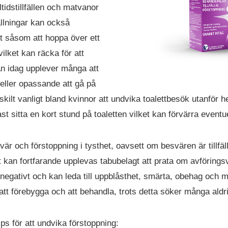
tidstillfällen och matvanor
llningar kan också
 såsom att hoppa över ett
vilket kan räcka för att
n idag upplever många att
eller opassande att gå på
rskilt vanligt bland kvinnor att undvika toalettbesök utanför
st sitta en kort stund på toaletten vilket kan förvärra event
r och förstoppning i tysthet, oavsett om besvären är tillfäll
kan fortfarande upplevas tabubelagt att prata om avförings
 negativt och kan leda till uppblåsthet, smärta, obehag och m
tt förebygga och att behandla, trots detta söker många aldri
ips för att undvika förstoppning: