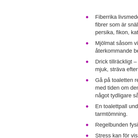
Fiberrika livsmede
fibrer som är snä
persika, fikon, k
Mjölmat såsom vit
återkommande bes
Drick tillräckligt
mjuk, sträva efter
Gå på toaletten r
med tiden om den 
något tydligare s
En toalettpall und
tarmtömning.
Regelbunden fysis
Stress kan för vi