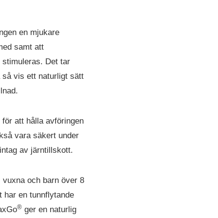
ringen en mjukare
med samt att
 stimuleras. Det tar
å vis ett naturligt sätt
llnad.
ör att hålla avföringen
kså vara säkert under
tag av järntillskott.
s vuxna och barn över 8
 har en tunnflytande
®
laxGo
ger en naturlig