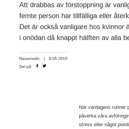
Att drabbas av förstoppning är vanlig
femte person har tillfälliga eller å
Det är också vanligare hos kvinnor 
i onödan då knappt hälften av alla b
Navamedic
|
8.05.2019
Del på:
När vardagens rutiner p
påverka våra avförings
stress eller något posit