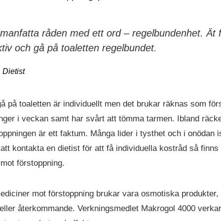
nfatta råden med ett ord – regelbundenhet. Ät fib
ktiv och gå på toaletten regelbundet.
Dietist
å på toaletten är individuellt men det brukar räknas som fö
ånger i veckan samt har svårt att tömma tarmen. Ibland räck
toppningen är ett faktum. Många lider i tysthet och i onödan is
tt kontakta en dietist för att få individuella kostråd så finns
 mot förstoppning.
ediciner mot förstoppning brukar vara osmotiska produkter
igt eller återkommande. Verkningsmedlet Makrogol 4000 verka