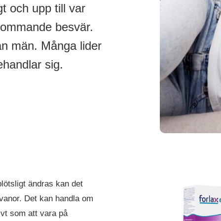
t och upp till var
terkommande besvär.
än män. Många lider
ehandlar sig.
lötsligt ändras kan det
vanor. Det kan handla om
ivt som att vara på